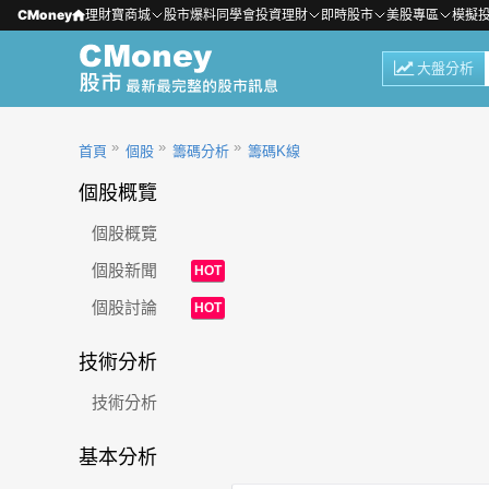
CMoney
理財寶商城
股市爆料同學會
投資理財
即時股市
美股專區
模擬
大盤分析
首頁
個股
籌碼分析
籌碼K線
個股概覽
個股概覽
個股新聞
HOT
個股討論
HOT
技術分析
技術分析
基本分析