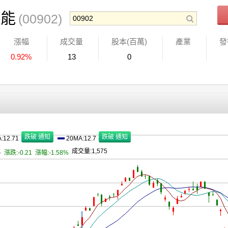
儲能
(00902)
漲幅
成交量
股本(百萬)
產業
發
0.92%
13
0
:12.71
20MA:12.7
11
成交量:1,575
漲跌:-0.21
漲幅:-1.58%