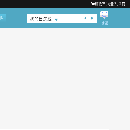
購物車(
0
)
登入/註冊
權
我的自選股
建議