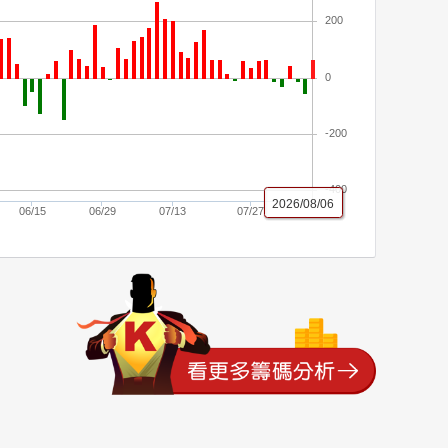
200
0
-200
-400
2026/08/06
06/15
06/29
07/13
07/27