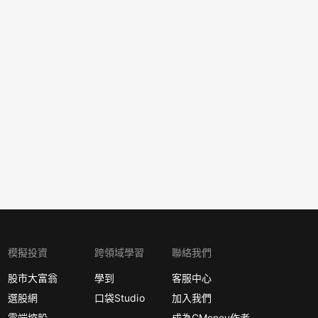
模擬投資
跨領域學習
聯絡我們
股市大富翁
學到
客服中心
選股網
口袋Studio
加入我們
雲端控股
成為CMoney作者