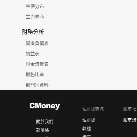
集保分布
主力券商
財務分析
資產負債表
損益表
現金流量表
財務比率
部門別資料
理財寶商城
股市社
理財寶
股市爆
關於我們
軟體
部落格
講座