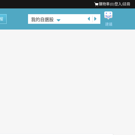
購物車(
0
)
登入/註冊
權
我的自選股
建議