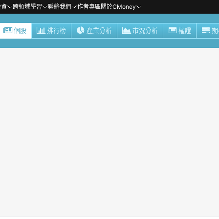
投資
跨領域學習
聯絡我們
作者專區
關於CMoney
個股
排行榜
產業分析
市況分析
權證
期