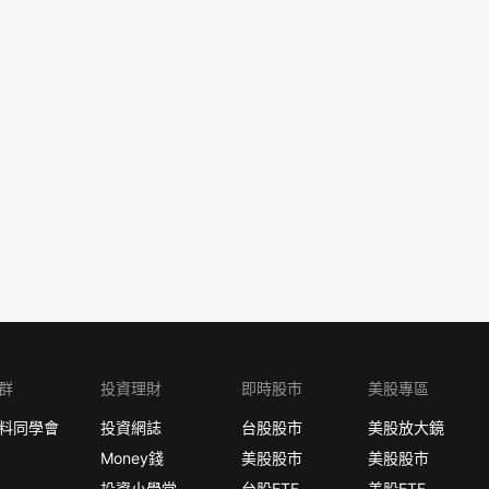
群
投資理財
即時股市
美股專區
料同學會
投資網誌
台股股市
美股放大鏡
Money錢
美股股市
美股股市
投資小學堂
台股ETF
美股ETF