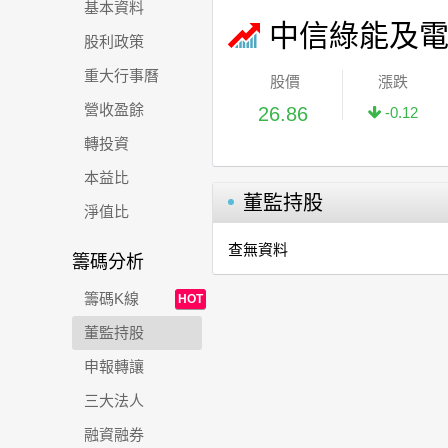
基本資料
中信綠能及
股利政策
重大行事曆
股價
漲跌
營收盈餘
26.86
-0.12
轉投資
本益比
董監持股
淨值比
查無資料
籌碼分析
籌碼K線
HOT
董監持股
申報轉讓
三大法人
融資融券