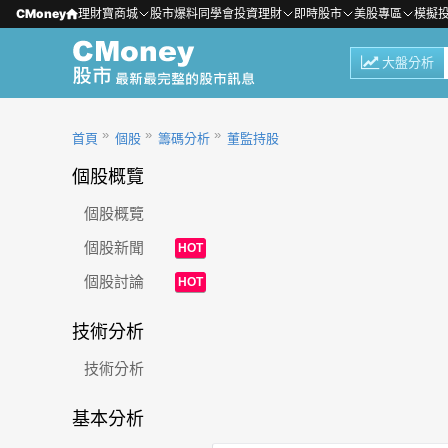
CMoney
理財寶商城
股市爆料同學會
投資理財
即時股市
美股專區
模擬
大盤分析
首頁
個股
籌碼分析
董監持股
個股概覽
個股概覽
個股新聞
HOT
個股討論
HOT
技術分析
技術分析
基本分析