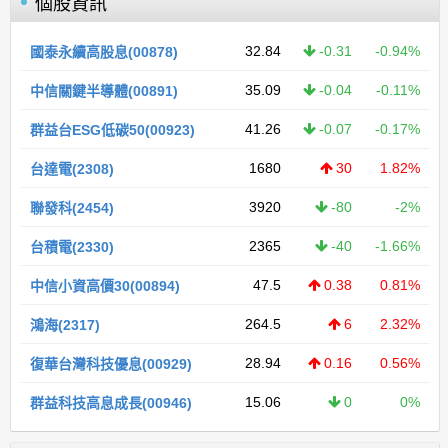
個股資訊
32.84
-0.31
-0.94%
國泰永續高股息(00878)
35.09
-0.04
-0.11%
中信關鍵半導體(00891)
41.26
-0.07
-0.17%
群益台ESG低碳50(00923)
1680
30
1.82%
台達電(2308)
3920
-80
-2%
聯發科(2454)
2365
-40
-1.66%
台積電(2330)
47.5
0.38
0.81%
中信小資高價30(00894)
264.5
6
2.32%
鴻海(2317)
28.94
0.16
0.56%
復華台灣科技優息(00929)
15.06
0
0%
群益科技高息成長(00946)