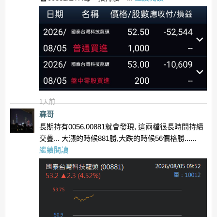
1天前
森哥
長期持有0056,00881就會發現, 這兩檔很長時間持續
交疊... 大漲的時候881勝,大跌的時候56價格勝......
繼續閱讀