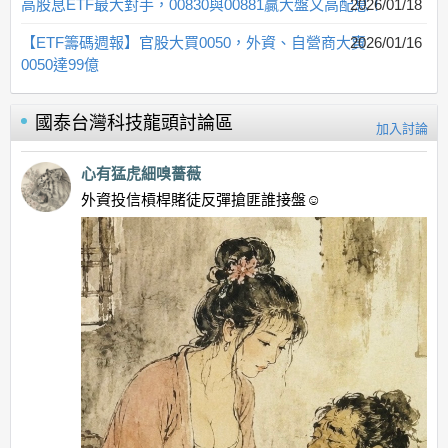
高股息ETF最大對手，00830與00881贏大盤又高配息！
2026/01/18
【ETF籌碼週報】官股大買0050，外資、自營商大賣
2026/01/16
0050達99億
國泰台灣科技龍頭
討論區
加入討論
心有猛虎細嗅薔薇
外資投信槓桿賭徒反彈搶匪誰接盤☺️