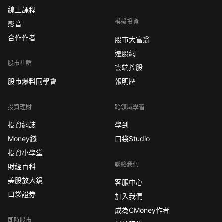
線上課程
模擬投資
影音
合作作者
股市大富翁
選股網
股市社群
雲端控股
股市爆料同學會
報明牌
投資理財
跨領域學習
投資網誌
學到
Money錢
口袋Studio
投資小學堂
聯絡我們
財經百科
美股放大鏡
客服中心
口袋證券
加入我們
成為CMoney作者
即時股市