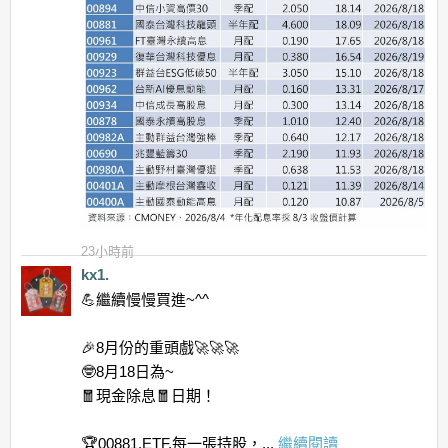
23小時前
kx1.
💪繼續慢慢買進~^^
🎉8月份的重頭戲🚀🚀🚀
🤓8月18日為~
🧧現金除息🧧日期！
🏆00881.ETF.每一張持股，...
繼續閱讀