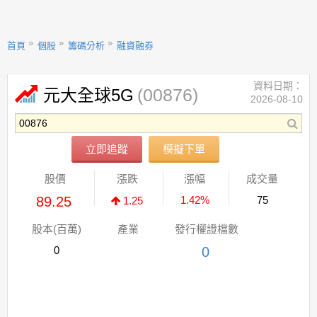
首頁
個股
籌碼分析
融資融券
資料日期：
(00876)
元大全球5G
2026-08-10
立即追蹤
模擬下單
股價
漲跌
漲幅
成交量
89.25
1.42%
75
1.25
股本(百萬)
產業
發行權證檔數
0
0