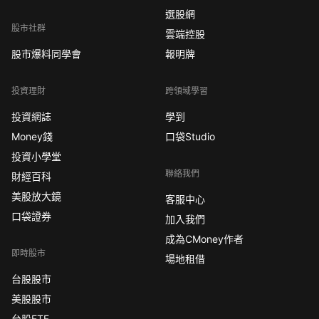
選股網
股市社群
雲端控股
股市爆料同學會
報明牌
投資理財
跨領域學習
投資網誌
學到
Money錢
口袋Studio
投資小學堂
聯絡我們
財經百科
美股放大鏡
客服中心
口袋證券
加入我們
成為CMoney作者
即時股市
場地租借
台股股市
美股股市
台股ETF