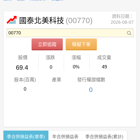
資料日期：
(00770)
國泰北美科技
2026-08-07
立即追蹤
模擬下單
股價
漲跌
漲幅
成交量
69.4
0%
49
0
股本(百萬)
產業
發行權證檔數
0
0
季合併損益表(單季)
年合併損益表
季合併損益表(累計)