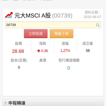
資料日期：
(00739)
元大MSCI A股
2026-08-07
立即追蹤
模擬下單
股價
漲跌
漲幅
成交量
28.68
1.27%
58
0.36
股本(百萬)
產業
發行權證檔數
0
0
申報轉讓