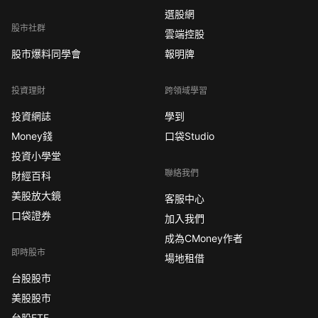
選股網
股市社群
雲端控股
股市爆料同學會
報明牌
投資理財
跨領域學習
投資網誌
學到
Money錢
口袋Studio
投資小學堂
聯絡我們
財經百科
美股放大鏡
客服中心
口袋證券
加入我們
成為CMoney作者
即時股市
場地租借
台股股市
美股股市
台股ETF