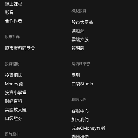
線上課程
模擬投資
影音
合作作者
股市大富翁
選股網
股市社群
雲端控股
股市爆料同學會
報明牌
投資理財
跨領域學習
投資網誌
學到
Money錢
口袋Studio
投資小學堂
聯絡我們
財經百科
美股放大鏡
客服中心
口袋證券
加入我們
成為CMoney作者
即時股市
場地租借