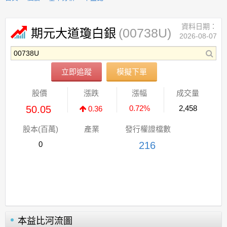
資料日期：
(00738U)
期元大道瓊白銀
2026-08-07
立即追蹤
模擬下單
股價
漲跌
漲幅
成交量
50.05
0.72%
2,458
0.36
股本(百萬)
產業
發行權證檔數
0
216
本益比河流圖