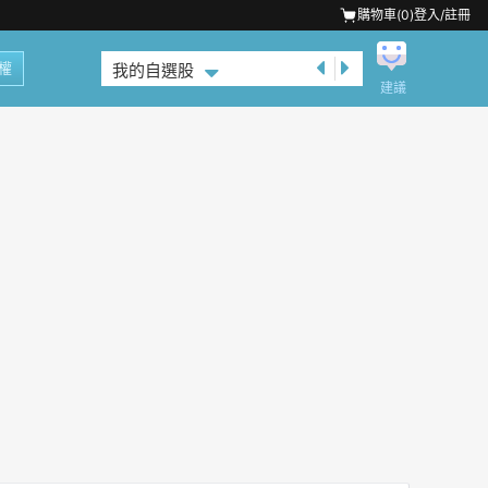
購物車(
0
)
登入/註冊
權
我的自選股
建議