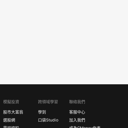
模擬投資
跨領域學習
聯絡我們
股市大富翁
學到
客服中心
選股網
口袋Studio
加入我們
雲端控股
成為CMoney作者