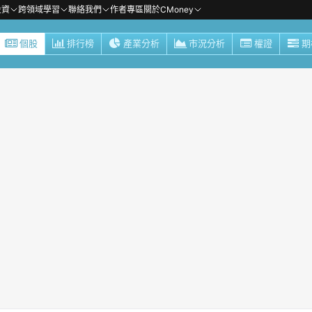
投資
跨領域學習
聯絡我們
作者專區
關於CMoney
個股
排行榜
產業分析
市況分析
權證
期