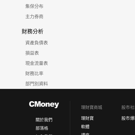
集保分布
主力券商
財務分析
資產負債表
損益表
現金流量表
財務比率
部門別資料
理財寶商城
股市社
理財寶
股市爆
關於我們
軟體
部落格
講座