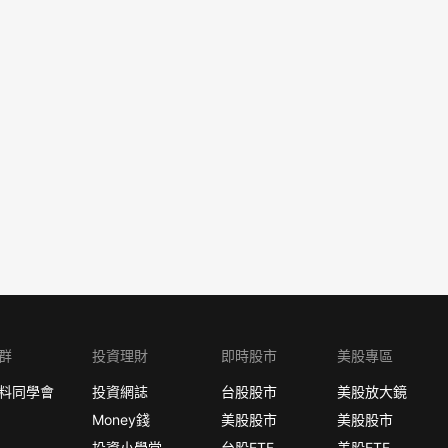
群
投資理財
即時股市
美股專區
料同學會
投資網誌
台股股市
美股放大鏡
Money錢
美股股市
美股股市
投資小學堂
台股ETF
美股ETF