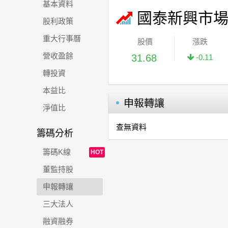
基本資料
國泰新興市
股利政策
重大行事曆
股價
漲跌
營收盈餘
31.68
-0.11
轉投資
本益比
申報轉讓
淨值比
查無資料
籌碼分析
籌碼K線
HOT
董監持股
申報轉讓
三大法人
融資融券