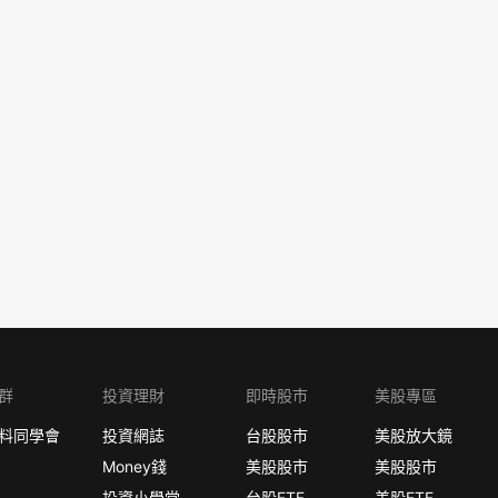
群
投資理財
即時股市
美股專區
料同學會
投資網誌
台股股市
美股放大鏡
Money錢
美股股市
美股股市
投資小學堂
台股ETF
美股ETF