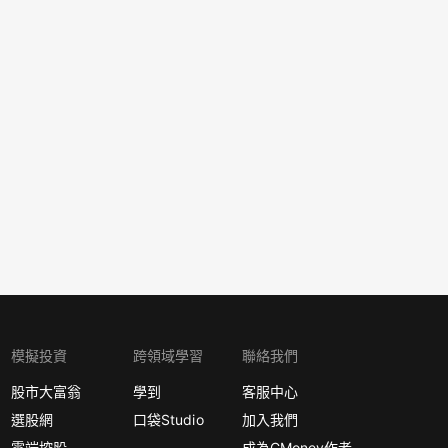
模擬投資
跨領域學習
聯絡我們
股市大富翁
學到
客服中心
選股網
口袋Studio
加入我們
雲端控股
成為CMoney作者