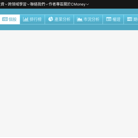
投資
跨領域學習
聯絡我們
作者專區
關於CMoney
個股
排行榜
產業分析
市況分析
權證
期