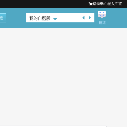
購物車(
0
)
登入/註冊
權
我的自選股
建議