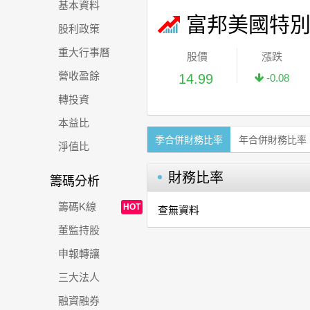
基本資料
富邦美國特
股利政策
重大行事曆
股價
漲跌
營收盈餘
14.99
-0.08
轉投資
本益比
季合併財務比率
年合併財務比率
淨值比
財務比率
籌碼分析
籌碼K線
HOT
查無資料
董監持股
申報轉讓
三大法人
融資融券