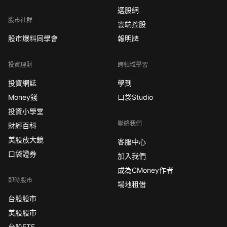
選股網
股市社群
雲端控股
股市爆料同學會
報明牌
投資理財
跨領域學習
投資網誌
學到
Money錢
口袋Studio
投資小學堂
聯絡我們
財經百科
美股放大鏡
客服中心
口袋證券
加入我們
成為CMoney作者
即時股市
場地租借
台股股市
美股股市
台股ETF