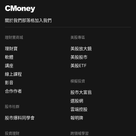
關於我們
部落格
加入我們
理財寶商城
美股專區
理財寶
美股放大鏡
軟體
美股股市
講座
美股ETF
線上課程
模擬投資
影音
合作作者
股市大富翁
選股網
股市社群
雲端控股
股市爆料同學會
報明牌
投資理財
跨領域學習