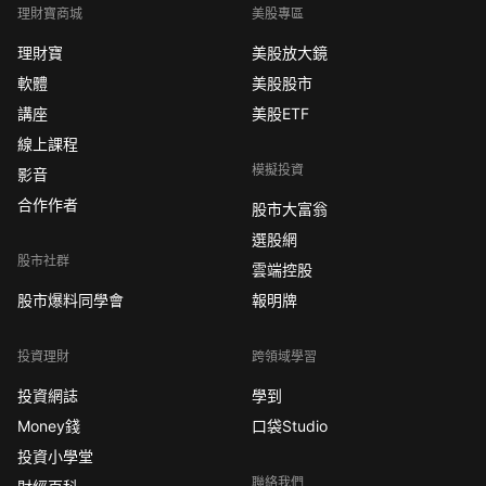
理財寶商城
美股專區
理財寶
美股放大鏡
軟體
美股股市
講座
美股ETF
線上課程
模擬投資
影音
合作作者
股市大富翁
選股網
股市社群
雲端控股
股市爆料同學會
報明牌
投資理財
跨領域學習
投資網誌
學到
Money錢
口袋Studio
投資小學堂
聯絡我們