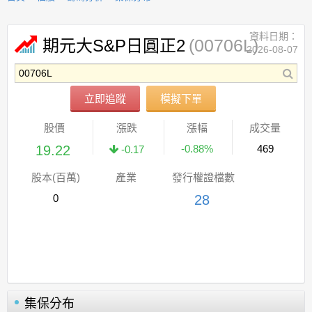
資料日期：
(00706L)
期元大S&P日圓正2
2026-08-07
立即追蹤
模擬下單
股價
漲跌
漲幅
成交量
19.22
-0.88%
469
-0.17
股本(百萬)
產業
發行權證檔數
0
28
集保分布