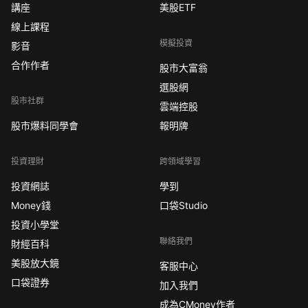
講座
美股ETF
線上課程
模擬投資
影音
合作作者
股市大富翁
選股網
股市社群
雲端控股
股市爆料同學會
報明牌
投資理財
跨領域學習
投資網誌
學到
Money錢
口袋Studio
投資小學堂
聯絡我們
財經百科
美股放大鏡
客服中心
口袋證券
加入我們
成為CMoney作者