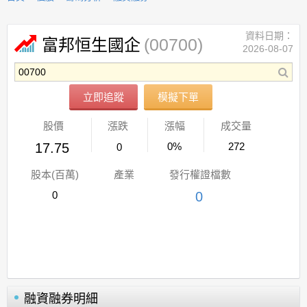
資料日期：
(00700)
富邦恒生國企
2026-08-07
立即追蹤
模擬下單
股價
漲跌
漲幅
成交量
17.75
0%
272
0
股本(百萬)
產業
發行權證檔數
0
0
融資融券明細