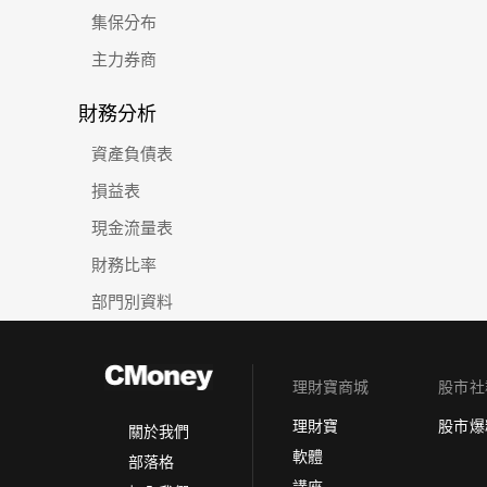
集保分布
主力券商
財務分析
資產負債表
損益表
現金流量表
財務比率
部門別資料
理財寶商城
股市社
理財寶
股市爆
關於我們
軟體
部落格
講座