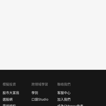
模擬投資
跨領域學習
聯絡我們
股市大富翁
學到
客服中心
選股網
口袋Studio
加入我們
雲端控股
成為CMoney作者