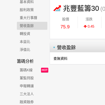
基本資料
兆豐藍籌30
(
股利政策
重大行事曆
股價
漲跌
營收盈餘
75.9
0.45
轉投資
本益比
營收盈餘
淨值比
查無資料
籌碼分析
籌碼K線
HOT
董監持股
申報轉讓
三大法人
融資融券