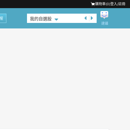
購物車(
0
)
登入/註冊
權
我的自選股
建議