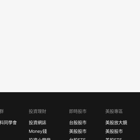
群
投資理財
即時股市
美股專區
料同學會
投資網誌
台股股市
美股放大鏡
Money錢
美股股市
美股股市
投資小學堂
台股ETF
美股ETF