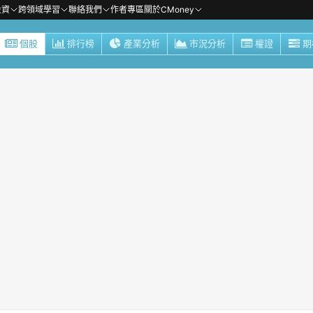
投資
跨領域學習
聯絡我們
作者專區
關於CMoney
個股
排行榜
產業分析
市況分析
權證
期