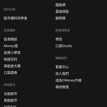
選股網
股市社群
雲端控股
股市爆料同學會
報明牌
投資理財
跨領域學習
投資網誌
學到
Money錢
口袋Studio
投資小學堂
聯絡我們
財經百科
美股放大鏡
客服中心
口袋證券
加入我們
成為CMoney作者
即時股市
場地租借
台股股市
美股股市
台股ETF