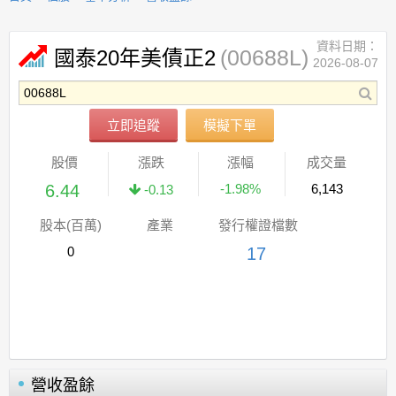
資料日期：
(00688L)
國泰20年美債正2
2026-08-07
立即追蹤
模擬下單
股價
漲跌
漲幅
成交量
6.44
-1.98%
6,143
-0.13
股本(百萬)
產業
發行權證檔數
0
17
營收盈餘