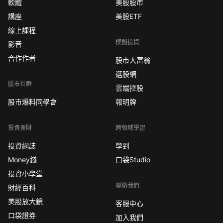
軟體
美股股市
講座
美股ETF
線上課程
模擬投資
影音
合作作者
股市大富翁
選股網
股市社群
雲端控股
股市爆料同學會
報明牌
投資理財
跨領域學習
投資網誌
學到
Money錢
口袋Studio
投資小學堂
聯絡我們
財經百科
美股放大鏡
客服中心
口袋證券
加入我們