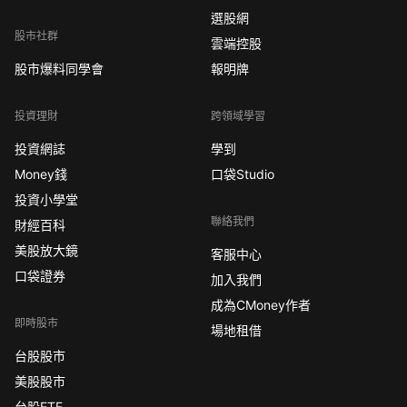
選股網
股市社群
雲端控股
股市爆料同學會
報明牌
投資理財
跨領域學習
投資網誌
學到
Money錢
口袋Studio
投資小學堂
聯絡我們
財經百科
美股放大鏡
客服中心
口袋證券
加入我們
成為CMoney作者
即時股市
場地租借
台股股市
美股股市
台股ETF