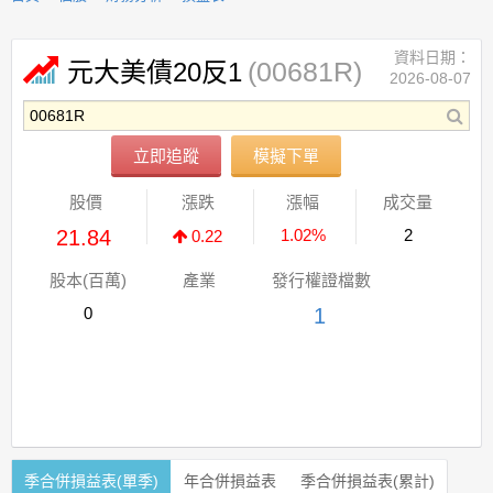
資料日期：
(00681R)
元大美債20反1
2026-08-07
立即追蹤
模擬下單
股價
漲跌
漲幅
成交量
21.84
1.02%
2
0.22
股本(百萬)
產業
發行權證檔數
0
1
季合併損益表(單季)
年合併損益表
季合併損益表(累計)