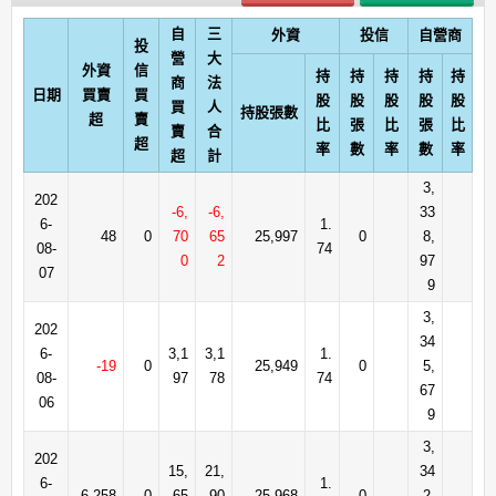
自
三
外資
投信
自營商
投
營
大
外資
信
持
持
持
持
持
商
法
日期
買賣
買
股
股
股
股
股
買
人
持股張數
超
賣
比
張
比
張
比
賣
合
超
率
數
率
數
率
超
計
3,
202
-6,
-6,
33
6-
1.
48
0
70
65
25,997
0
8,
08-
74
0
2
97
07
9
3,
202
34
6-
3,1
3,1
1.
-19
0
25,949
0
5,
08-
97
78
74
67
06
9
3,
202
15,
21,
34
6-
1.
6,258
0
65
90
25,968
0
2,