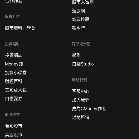
合作作者
股市大富翁
選股網
股市社群
雲端控股
股市爆料同學會
報明牌
投資理財
跨領域學習
投資網誌
學到
Money錢
口袋Studio
投資小學堂
聯絡我們
財經百科
美股放大鏡
客服中心
口袋證券
加入我們
成為CMoney作者
即時股市
場地租借
台股股市
美股股市