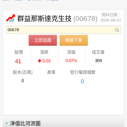
資料日期：
(00678)
群益那斯達克生技
2026-08-07
立即追蹤
模擬下單
股價
漲跌
漲幅
成交量
41
0.07%
304
0.03
股本(百萬)
產業
發行權證檔數
0
0
淨值比河流圖