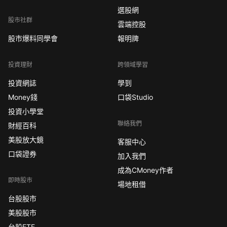
選股網
股市社群
雲端控股
股市爆料同學會
報明牌
投資理財
跨領域學習
投資網誌
學到
Money錢
口袋Studio
投資小學堂
聯絡我們
財經百科
美股放大鏡
客服中心
口袋證券
加入我們
成為CMoney作者
即時股市
場地租借
台股股市
美股股市
台股ETF