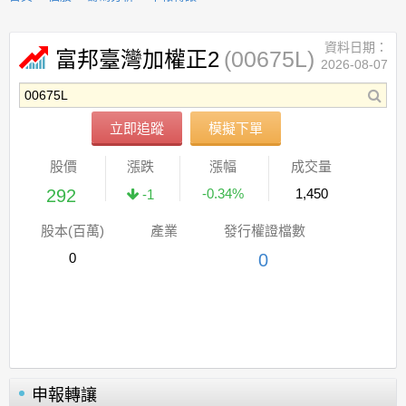
資料日期：
(00675L)
富邦臺灣加權正2
2026-08-07
立即追蹤
模擬下單
股價
漲跌
漲幅
成交量
292
-0.34%
1,450
-1
股本(百萬)
產業
發行權證檔數
0
0
申報轉讓