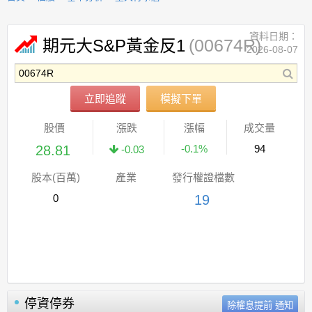
資料日期：
(00674R)
期元大S&P黃金反1
2026-08-07
立即追蹤
模擬下單
股價
漲跌
漲幅
成交量
28.81
-0.1%
94
-0.03
股本(百萬)
產業
發行權證檔數
0
19
停資停券