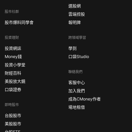
選股網
股市社群
雲端控股
股市爆料同學會
報明牌
投資理財
跨領域學習
投資網誌
學到
Money錢
口袋Studio
投資小學堂
聯絡我們
財經百科
美股放大鏡
客服中心
口袋證券
加入我們
成為CMoney作者
即時股市
場地租借
台股股市
美股股市
台股ETF