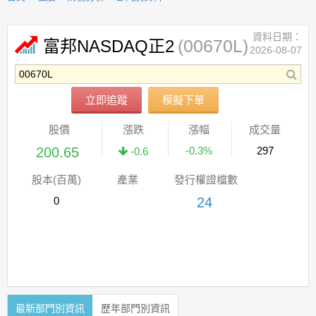
資料日期：
(00670L)
富邦NASDAQ正2
2026-08-07
立即追蹤
模擬下單
股價
漲跌
漲幅
成交量
200.65
-0.3%
297
-0.6
股本(百萬)
產業
發行權證檔數
0
24
最新部門別資訊
歷年部門別資訊