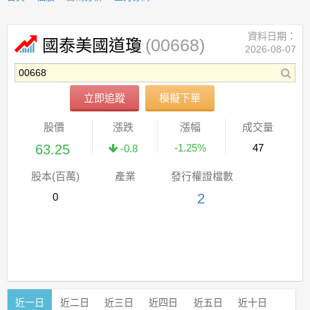
資料日期：
(00668)
國泰美國道瓊
2026-08-07
立即追蹤
模擬下單
股價
漲跌
漲幅
成交量
63.25
-1.25%
47
-0.8
股本(百萬)
產業
發行權證檔數
0
2
近一日
近二日
近三日
近四日
近五日
近十日