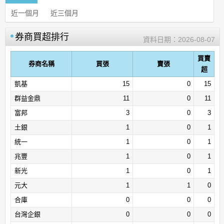
近一個月
近三個月
券商買超排行
資料日期：
2026-08-07
買賣
券商名稱
買張
賣張
超
凱基
15
0
15
群益金鼎
11
0
11
富邦
3
0
3
土銀
1
0
1
統一
1
0
1
兆豐
1
0
1
新光
1
0
1
元大
1
1
0
合庫
0
0
0
台灣企銀
0
0
0