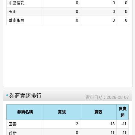
中國信託
0
0
0
玉山
0
0
0
華南永昌
0
0
0
券商賣超排行
資料日期：
2026-08-07
買賣
券商名稱
買張
賣張
超
國泰
2
13
-11
台新
0
11
-11