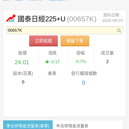
資料日期：
(00657K)
國泰日經225+U
2026-08-07
立即追蹤
模擬下單
股價
漲跌
漲幅
成交量
24.01
-0.7%
2
-0.17
股本(百萬)
產業
發行權證檔數
0
0
季合併現金流量表(單季)
年合併現金流量表