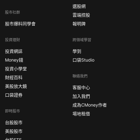
選股網
股市社群
雲端控股
股市爆料同學會
報明牌
投資理財
跨領域學習
投資網誌
學到
Money錢
口袋Studio
投資小學堂
聯絡我們
財經百科
美股放大鏡
客服中心
口袋證券
加入我們
成為CMoney作者
即時股市
場地租借
台股股市
美股股市
台股ETF