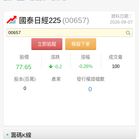
資料日期：
(00657)
國泰日經225
2026-08-07
立即追蹤
模擬下單
股價
漲跌
漲幅
成交量
77.65
-0.26%
100
-0.2
股本(百萬)
產業
發行權證檔數
0
0
籌碼K線