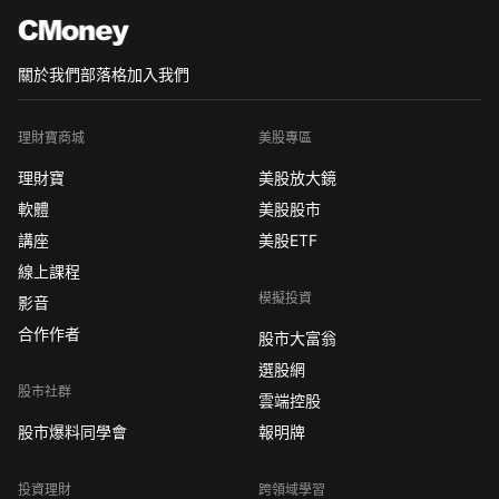
關於我們
部落格
加入我們
理財寶商城
美股專區
理財寶
美股放大鏡
軟體
美股股市
講座
美股ETF
線上課程
模擬投資
影音
合作作者
股市大富翁
選股網
股市社群
雲端控股
股市爆料同學會
報明牌
投資理財
跨領域學習