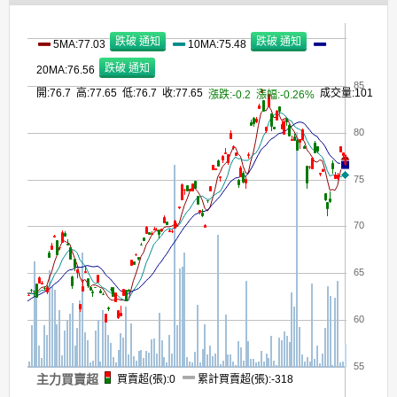
5MA:77.03
10MA:75.48
20MA:76.56
85
開:76.7 高:77.65 低:76.7 收:77.65
成交量:101
漲跌:-0.2
漲幅:-0.26%
80
75
70
65
60
55
主力買賣超
買賣超(張):0
累計買賣超(張):-318