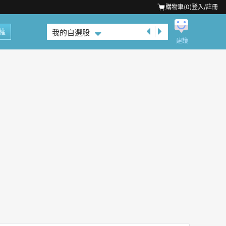
購物車(
0
)
登入/註冊
權
我的自選股
建議