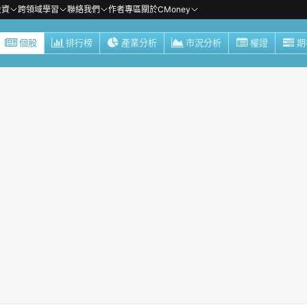
投資
跨領域學習
聯絡我們
作者專區
關於CMoney
個股
排行榜
產業分析
市況分析
權證
期