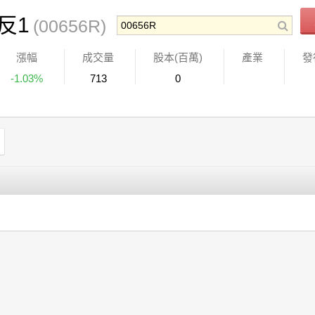
反1
(00656R)
漲幅
成交量
股本(百萬)
產業
發
-1.03%
713
0