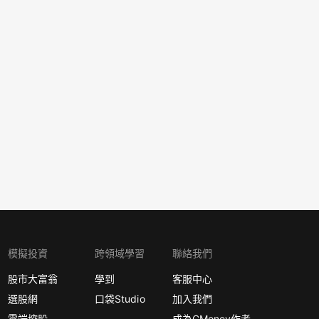
模擬投資
跨領域學習
聯絡我們
股市大富翁
學到
客服中心
選股網
口袋Studio
加入我們
雲端控股
成為CMoney作者