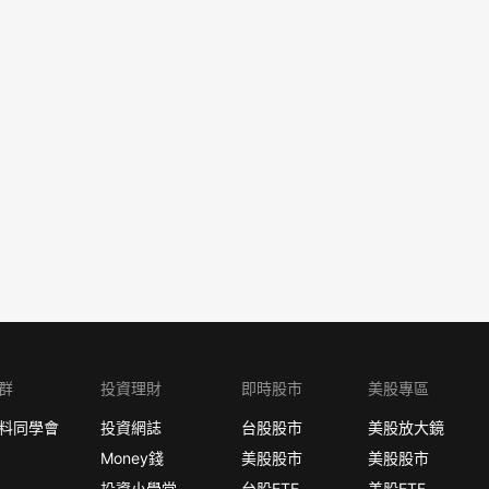
群
投資理財
即時股市
美股專區
料同學會
投資網誌
台股股市
美股放大鏡
Money錢
美股股市
美股股市
投資小學堂
台股ETF
美股ETF