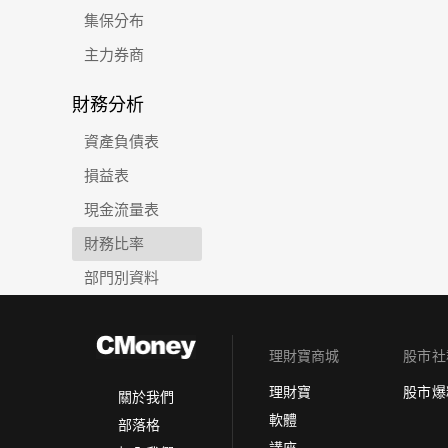
集保分布
主力券商
財務分析
資產負債表
損益表
現金流量表
財務比率
部門別資料
理財寶商城
股市社
理財寶
股市爆
關於我們
軟體
部落格
講座