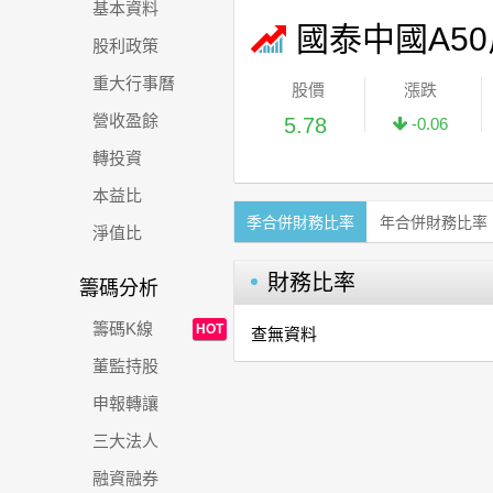
基本資料
國泰中國A50
股利政策
重大行事曆
股價
漲跌
營收盈餘
5.78
-0.06
轉投資
本益比
季合併財務比率
年合併財務比率
淨值比
財務比率
籌碼分析
籌碼K線
HOT
查無資料
董監持股
申報轉讓
三大法人
融資融券