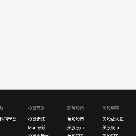
群
投資理財
即時股市
美股專區
料同學會
投資網誌
台股股市
美股放大鏡
Money錢
美股股市
美股股市
投資小學堂
台股ETF
美股ETF