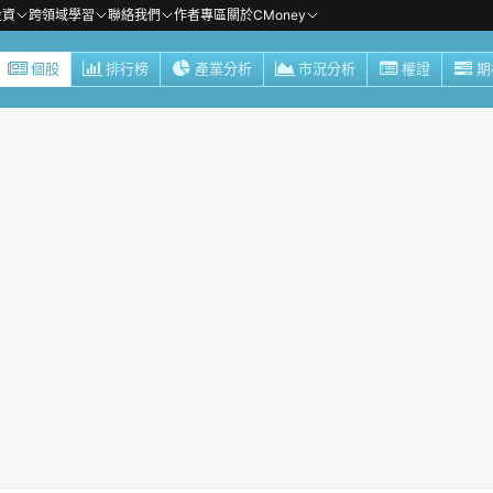
投資
跨領域學習
聯絡我們
作者專區
關於CMoney
個股
排行榜
產業分析
市況分析
權證
期