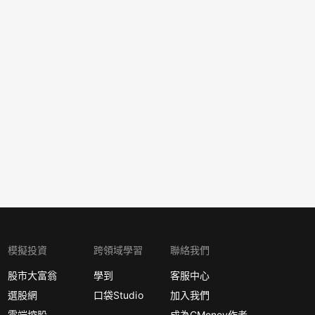
模擬投資
跨領域學習
聯絡我們
股市大富翁
學到
客服中心
選股網
口袋Studio
加入我們
雲端控股
成為CMoney作者