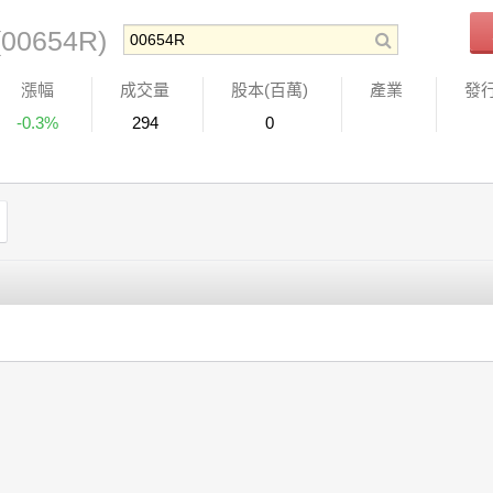
(00654R)
漲幅
成交量
股本(百萬)
產業
發
-0.3%
294
0