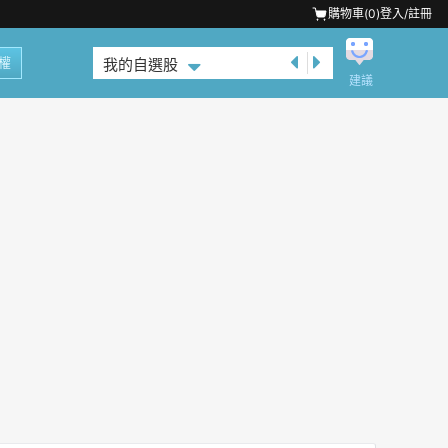
購物車(
0
)
登入/註冊
權
我的自選股
建議