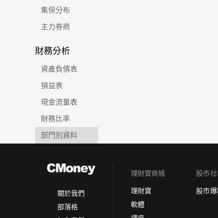
集保分布
主力券商
財務分析
資產負債表
損益表
現金流量表
財務比率
部門別資料
理財寶商城
股市社
理財寶
股市爆
關於我們
軟體
部落格
講座