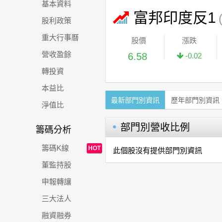
基本資料
富邦印度反1
股利政策
重大行事曆
股價
漲跌
營收盈餘
6.58
-0.02
轉投資
本益比
最新部門別資訊
歷年部門別資訊
淨值比
部門別營收比例
籌碼分析
籌碼K線
HOT
此個股沒有提供部門別資訊
董監持股
申報轉讓
三大法人
融資融券