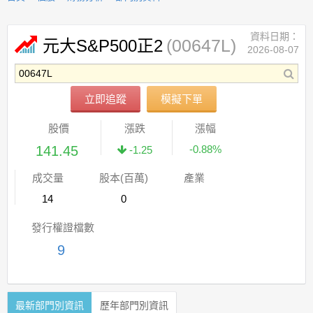
資料日期：
(00647L)
元大S&P500正2
2026-08-07
立即追蹤
模擬下單
股價
漲跌
漲幅
141.45
-0.88%
-1.25
成交量
股本(百萬)
產業
14
0
發行權證檔數
9
最新部門別資訊
歷年部門別資訊