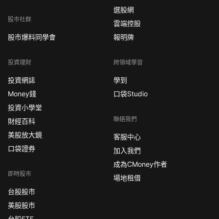
選股網
股市社群
雲端控股
股市爆料同學會
報明牌
投資理財
跨領域學習
投資網誌
學到
Money錢
口袋Studio
投資小學堂
聯絡我們
財經百科
美股放大鏡
客服中心
口袋證券
加入我們
成為CMoney作者
即時股市
場地租借
台股股市
美股股市
台股ETF