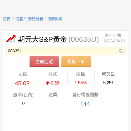
首頁
個股
籌碼分析
籌碼K線
資料日期：
(00635U)
期元大S&P黃金
2026-08-10
立即追蹤
模擬下單
股價
漲跌
漲幅
成交量
45.03
1.53%
5,251
0.68
股本(百萬)
產業
發行權證檔數
0
144