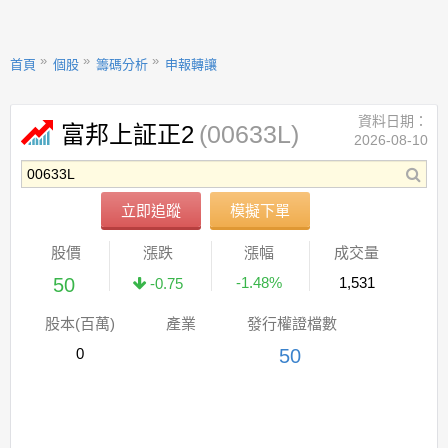
首頁
個股
籌碼分析
申報轉讓
資料日期：
(00633L)
富邦上証正2
2026-08-10
立即追蹤
模擬下單
股價
漲跌
漲幅
成交量
50
-1.48%
1,531
-0.75
股本(百萬)
產業
發行權證檔數
0
50