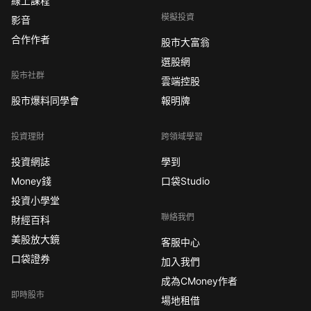
線上課程
模擬投資
影音
合作作者
股市大富翁
選股網
股市社群
雲端控股
股市爆料同學會
報明牌
投資理財
跨領域學習
投資網誌
學到
Money錢
口袋Studio
投資小學堂
聯絡我們
財經百科
美股放大鏡
客服中心
口袋證券
加入我們
成為CMoney作者
即時股市
場地租借