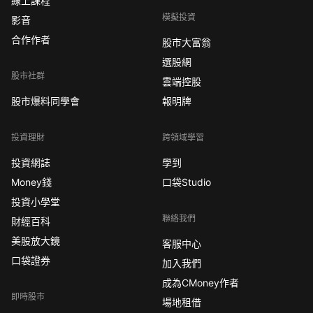
線上課程
模擬投資
影音
合作作者
股市大富翁
選股網
股市社群
雲端控股
股市爆料同學會
報明牌
投資理財
跨領域學習
投資網誌
學到
Money錢
口袋Studio
投資小學堂
聯絡我們
財經百科
美股放大鏡
客服中心
口袋證券
加入我們
成為CMoney作者
即時股市
場地租借