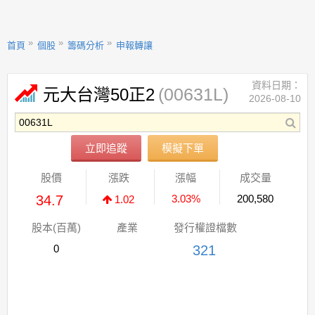
首頁
個股
籌碼分析
申報轉讓
資料日期：
(00631L)
元大台灣50正2
2026-08-10
立即追蹤
模擬下單
股價
漲跌
漲幅
成交量
34.7
3.03%
200,580
1.02
股本(百萬)
產業
發行權證檔數
0
321