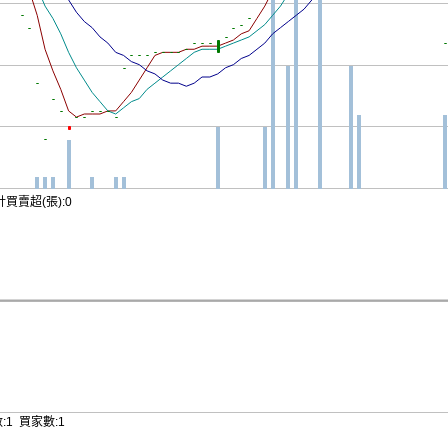
買賣超(張):0
:1 買家數:1