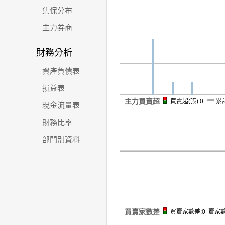
集保分布
主力券商
財務分析
資產負債表
損益表
主力買賣超
買賣超(張):0
累計
現金流量表
財務比率
部門別資料
買賣家數差
買賣家數差:0 賣家數