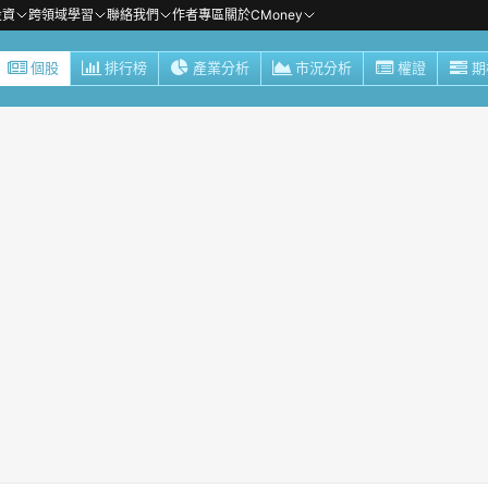
投資
跨領域學習
聯絡我們
作者專區
關於CMoney
個股
排行榜
產業分析
市況分析
權證
期