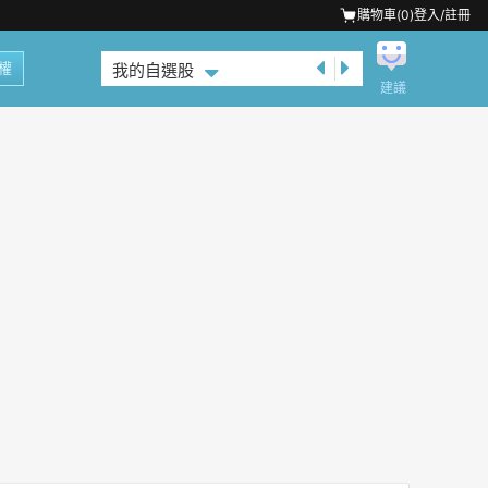
購物車(
0
)
登入/註冊
權
我的自選股
建議