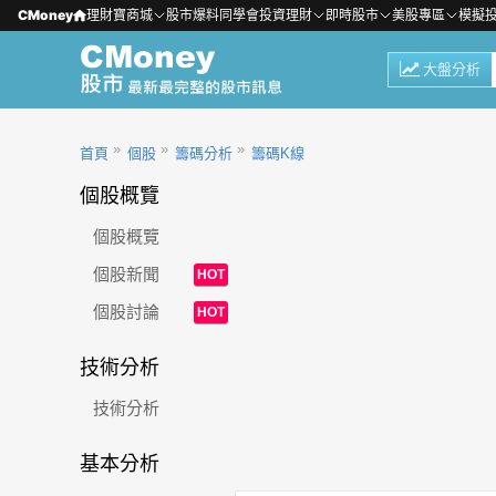
CMoney
理財寶商城
股市爆料同學會
投資理財
即時股市
美股專區
模擬
大盤分析
首頁
個股
籌碼分析
籌碼K線
個股概覽
個股概覽
個股新聞
HOT
個股討論
HOT
技術分析
技術分析
基本分析