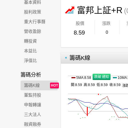
基本資料
富邦上証+R
(
股利政策
重大行事曆
股價
漲跌
營收盈餘
8.59
0
轉投資
本益比
籌碼K線
淨值比
籌碼分析
5MA:8.58
10MA:
籌碼K線
開:8.59 高:8.59 低:8.59 收:8.59
HOT
漲跌
董監持股
申報轉讓
三大法人
融資融券