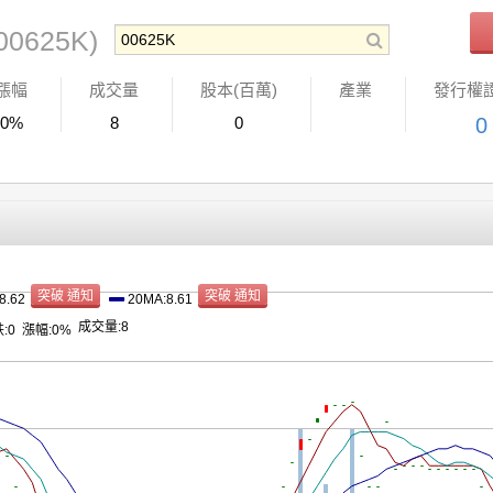
00625K)
漲幅
成交量
股本(百萬)
產業
發行權
0%
8
0
0
8.62
20MA:8.61
成交量:8
:0
漲幅:0%