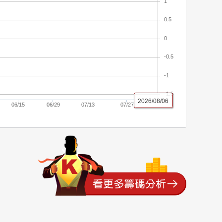
1
0.5
0
-0.5
-1
-1.5
2026/08/06
06/15
06/29
07/13
07/27