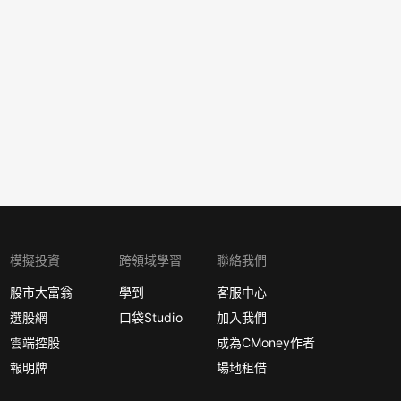
模擬投資
跨領域學習
聯絡我們
股市大富翁
學到
客服中心
選股網
口袋Studio
加入我們
雲端控股
成為CMoney作者
報明牌
場地租借