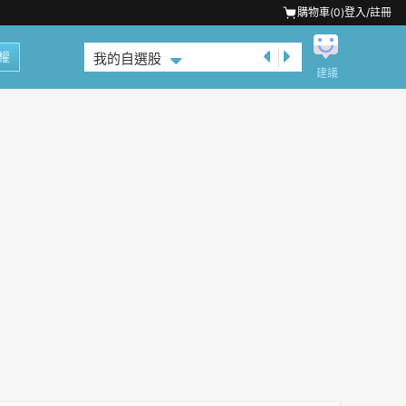
購物車(
0
)
登入/註冊
權
我的自選股
建議