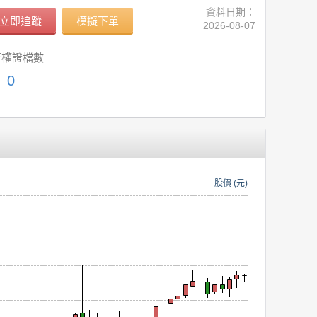
資料日期：
立即追蹤
模擬下單
2026-08-07
行權證檔數
0
股價 (元)