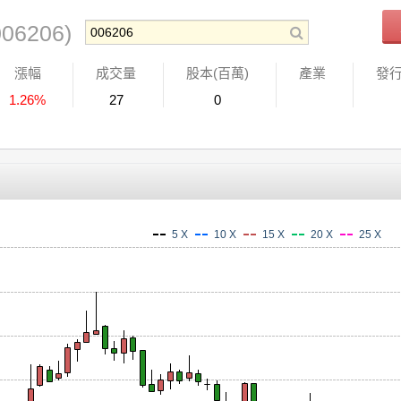
006206)
漲幅
成交量
股本(百萬)
產業
發
1.26%
27
0
5 X
10 X
15 X
20 X
25 X