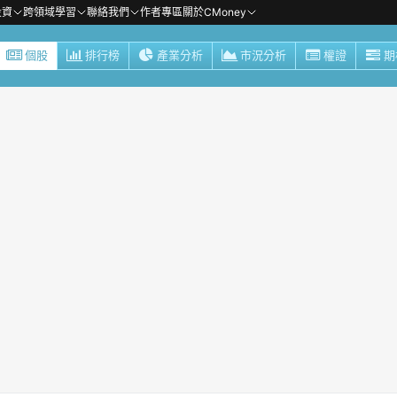
投資
跨領域學習
聯絡我們
作者專區
關於CMoney
個股
排行榜
產業分析
市況分析
權證
期