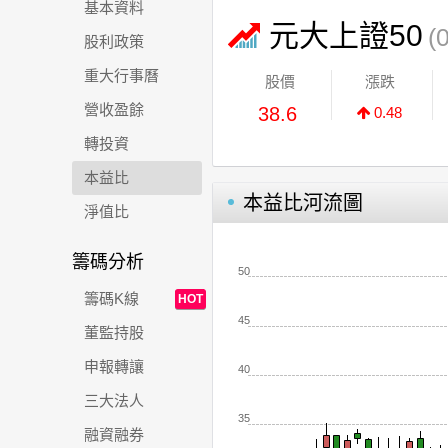
基本資料
元大上證50
(
股利政策
重大行事曆
股價
漲跌
營收盈餘
38.6
0.48
轉投資
本益比
本益比河流圖
淨值比
籌碼分析
50
籌碼K線
HOT
45
董監持股
申報轉讓
40
三大法人
35
融資融券