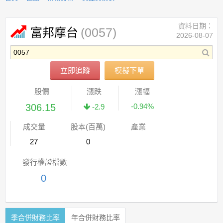
資料日期：
(0057)
富邦摩台
2026-08-07
立即追蹤
模擬下單
股價
漲跌
漲幅
306.15
-0.94%
-2.9
成交量
股本(百萬)
產業
27
0
發行權證檔數
0
季合併財務比率
年合併財務比率