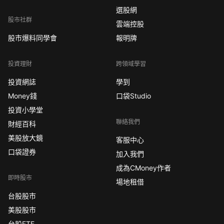
選股網
股市社群
雲端控股
股市爆料同學會
報明牌
投資理財
跨領域學習
投資網誌
學到
Money錢
口袋Studio
投資小學堂
聯絡我們
財經百科
美股放大鏡
客服中心
口袋證券
加入我們
成為CMoney作者
即時股市
場地租借
台股股市
美股股市
台股ETF