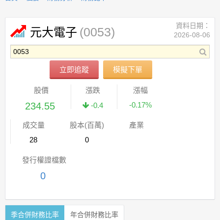
資料日期：
(0053)
元大電子
2026-08-06
立即追蹤
模擬下單
股價
漲跌
漲幅
234.55
-0.17%
-0.4
成交量
股本(百萬)
產業
28
0
發行權證檔數
0
季合併財務比率
年合併財務比率