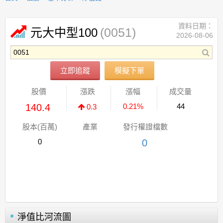
資料日期：
(0051)
元大中型100
2026-08-06
立即追蹤
模擬下單
股價
漲跌
漲幅
成交量
140.4
0.21%
44
0.3
股本(百萬)
產業
發行權證檔數
0
0
淨值比河流圖