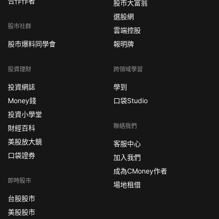
合作作者
股市大富翁
選股網
股市社群
雲端控股
股市爆料同學會
報明牌
投資理財
跨領域學習
投資網誌
學到
Money錢
口袋Studio
投資小學堂
聯絡我們
財經百科
美股放大鏡
客服中心
口袋證券
加入我們
成為CMoney作者
即時股市
場地租借
台股股市
美股股市