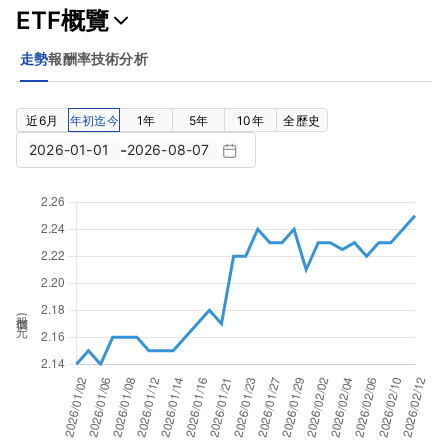
ETF概覽
走勢
報酬率
技術分析
近6月
年初迄今
1年
5年
10年
全歷史
-
股價(元)