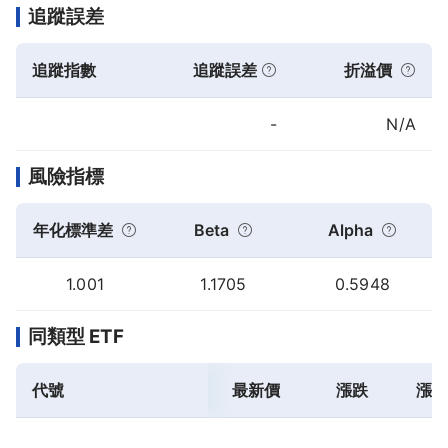
追蹤誤差
追蹤指數
追蹤誤差
折溢價
-
N/A
風險指標
年化標準差
Beta
Alpha
1.001
1.1705
0.5948
同類型 ETF
代號
最新價
漲跌
漲跌