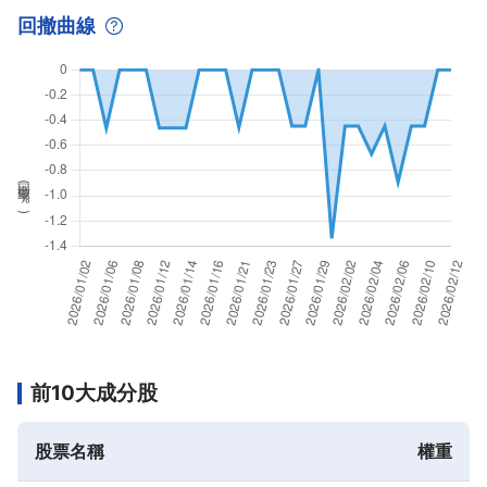
回撤曲線
回撤率(
%
)
前10大成分股
股票名稱
權重