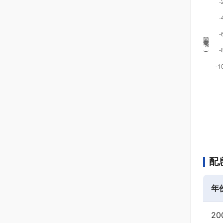
回撤率(
%
)
配
年
20