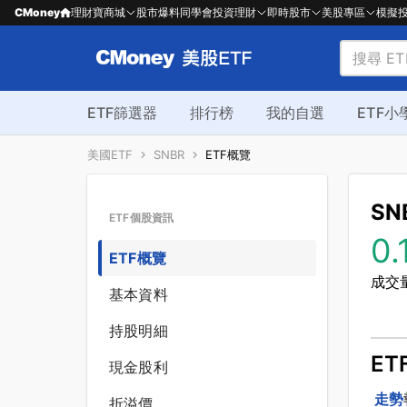
CMoney
理財寶商城
股市爆料同學會
投資理財
即時股市
美股專區
模擬
ETF篩選器
排行榜
我的自選
ETF小
美國ETF
SNBR
ETF概覽
SN
ETF個股資訊
0.
ETF概覽
成交量
基本資料
持股明細
ET
現金股利
走勢
折溢價