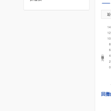
近
股價(元)
回撤