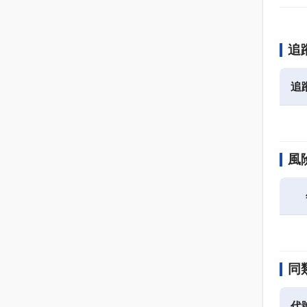
追
追
風
同類
代