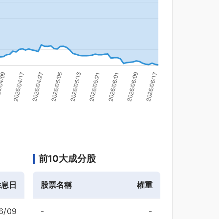
前10大成分股
除息日
股票名稱
權重
6/09
-
-