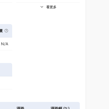
看更多
價
N/A
漲跌
漲跌幅 (%)