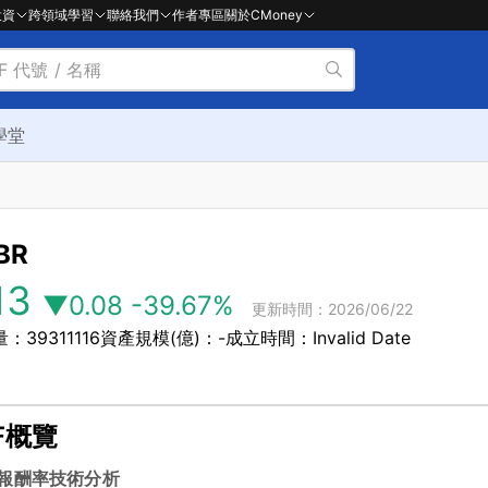
投資
跨領域學習
聯絡我們
作者專區
關於CMoney
學堂
BR
13
▼0.08
-39.67%
更新時間：2026/06/22
：39311116
資產規模(億)：-
成立時間：Invalid Date
F概覽
報酬率
技術分析