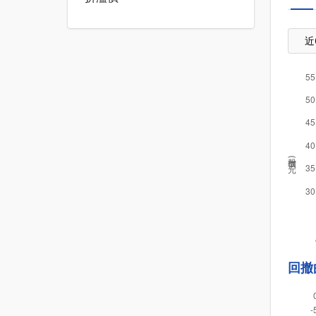
近
股價(元)
回撤