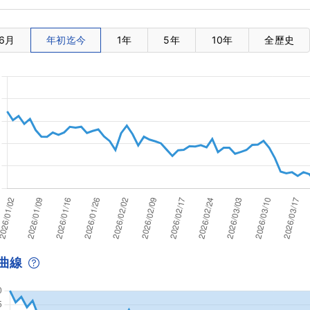
6月
年初迄今
1年
5年
10年
全歷史
曲線