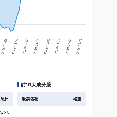
前10大成分股
除息日
股票名稱
權重
8/26
-
-