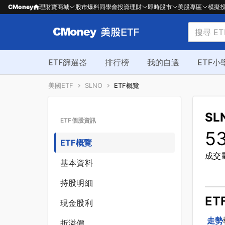
CMoney
理財寶商城
股市爆料同學會
投資理財
即時股市
美股專區
模擬
ETF篩選器
排行榜
我的自選
ETF小
美國ETF
SLNO
ETF概覽
SL
ETF個股資訊
5
ETF概覽
成交
基本資料
持股明細
ET
現金股利
走勢
折溢價