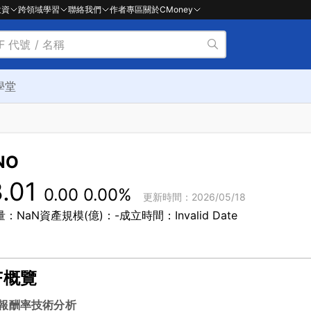
投資
跨領域學習
聯絡我們
作者專區
關於CMoney
學堂
NO
3.01
0.00
0.00%
更新時間：2026/05/18
量：NaN
資產規模(億)：-
成立時間：Invalid Date
F概覽
報酬率
技術分析