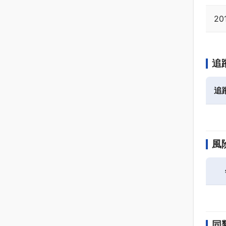
20
追
追
風
同類