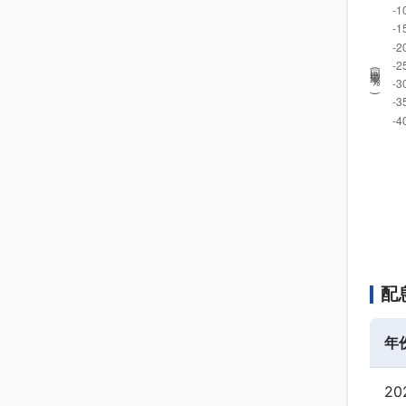
回撤率(
%
)
配
年
20