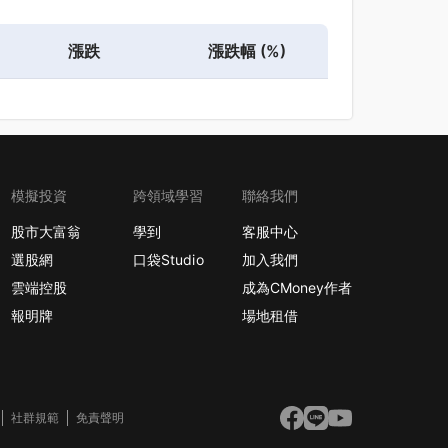
漲跌
漲跌幅 (%)
模擬投資
跨領域學習
聯絡我們
股市大富翁
學到
客服中心
選股網
口袋Studio
加入我們
雲端控股
成為CMoney作者
報明牌
場地租借
社群規範
免責聲明