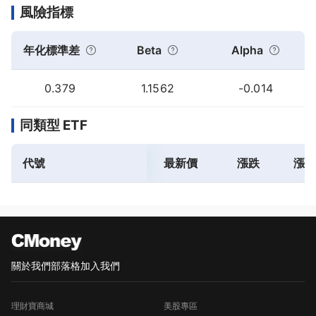
風險指標
年化標準差
Beta
Alpha
0.379
1.1562
-0.014
同類型 ETF
代號
最新價
漲跌
漲跌
關於我們
部落格
加入我們
理財寶商城
美股專區