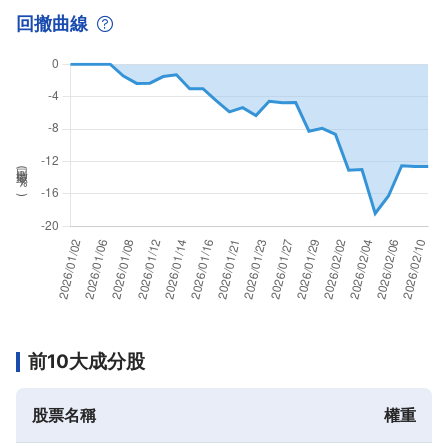
回撤曲線
回撤率(
%
)
前10大成分股
股票名稱
權重