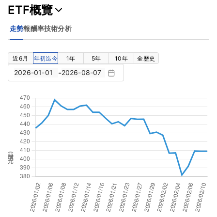
ETF概覽
走勢
報酬率
技術分析
近6月
年初迄今
1年
5年
10年
全歷史
-
股價(元)