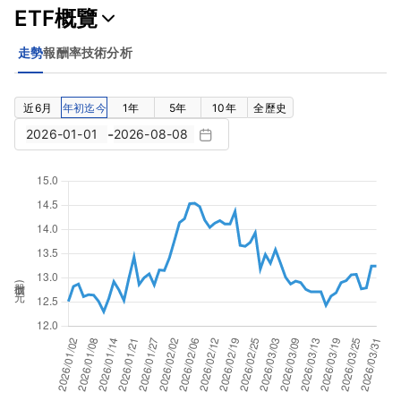
ETF概覽
走勢
報酬率
技術分析
近6月
年初迄今
1年
5年
10年
全歷史
-
股價(元)