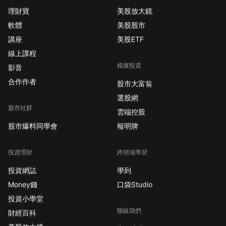
理財寶
美股放大鏡
軟體
美股股市
講座
美股ETF
線上課程
模擬投資
影音
合作作者
股市大富翁
選股網
股市社群
雲端控股
股市爆料同學會
報明牌
投資理財
跨領域學習
投資網誌
學到
Money錢
口袋Studio
投資小學堂
聯絡我們
財經百科