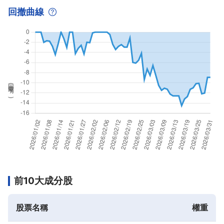
回撤曲線
回撤率(
%
)
前10大成分股
股票名稱
權重