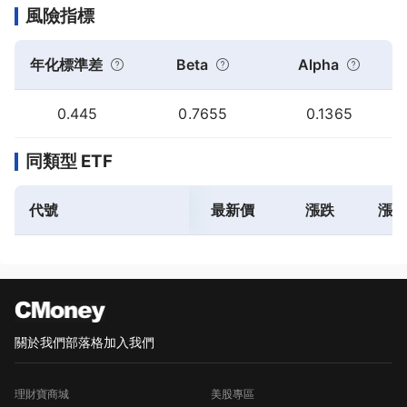
風險指標
年化標準差
Beta
Alpha
0.445
0.7655
0.1365
同類型 ETF
代號
最新價
漲跌
漲跌
關於我們
部落格
加入我們
理財寶商城
美股專區