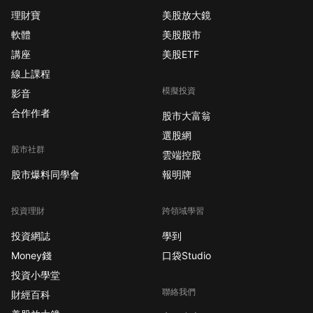
理財寶
美股放大鏡
軟體
美股股市
講座
美股ETF
線上課程
模擬投資
影音
合作作者
股市大富翁
選股網
股市社群
雲端控股
股市爆料同學會
報明牌
投資理財
跨領域學習
投資網誌
學到
Money錢
口袋Studio
投資小學堂
聯絡我們
財經百科