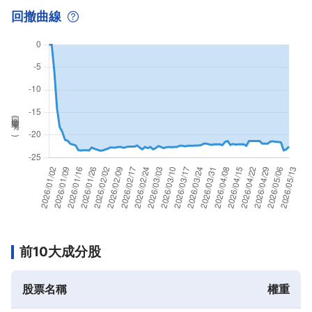
回撤曲線
回撤率(
%
)
前10大成分股
股票名稱
權重