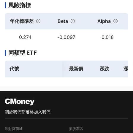
風險指標
年化標準差
Beta
Alpha
0.274
-0.0097
0.018
同類型 ETF
代號
最新價
漲跌
漲跌
關於我們
部落格
加入我們
理財寶商城
美股專區