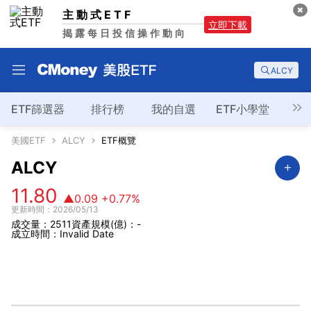
主動式ETF
立即下載
揭露每日投信操作動向
ALCY
ETF篩選器
排行榜
我的自選
ETF小學堂
美國ETF
ALCY
ETF概覽
ALCY
11.80
▲0.09
+0.77%
更新時間：2026/05/13
成交量：2511
資產規模(億)：-
成立時間：Invalid Date