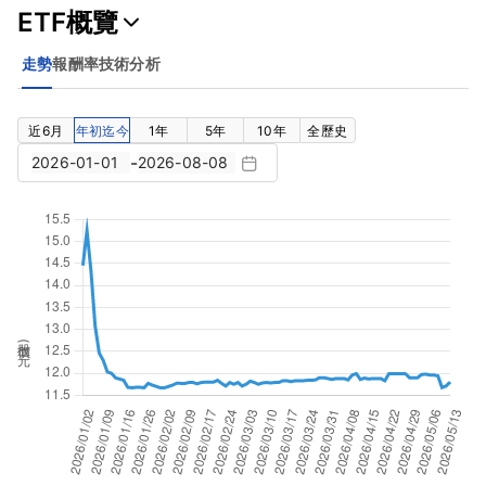
ETF概覽
走勢
報酬率
技術分析
近6月
年初迄今
1年
5年
10年
全歷史
-
股價(元)