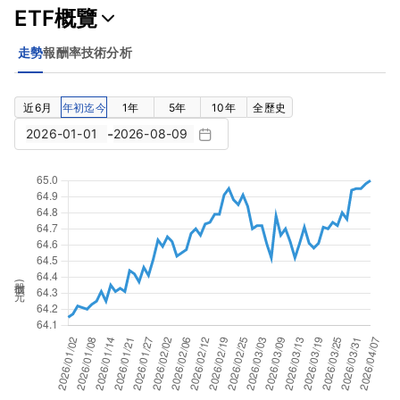
ETF概覽
走勢
報酬率
技術分析
近6月
年初迄今
1年
5年
10年
全歷史
-
股價(元)