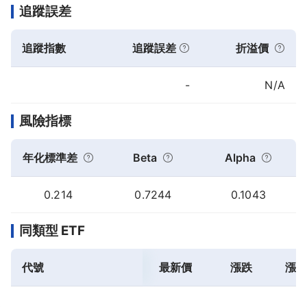
追蹤誤差
追蹤指數
追蹤誤差
折溢價
-
N/A
風險指標
年化標準差
Beta
Alpha
0.214
0.7244
0.1043
同類型 ETF
代號
最新價
漲跌
漲跌