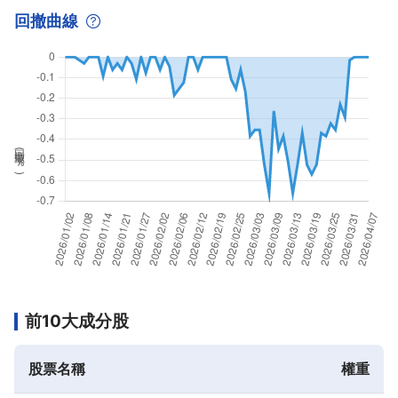
回撤曲線
回撤率(
%
)
前10大成分股
股票名稱
權重