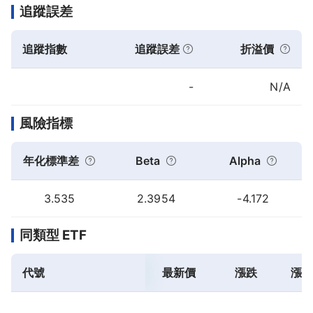
追蹤誤差
追蹤指數
追蹤誤差
折溢價
-
N/A
風險指標
年化標準差
Beta
Alpha
3.535
2.3954
-4.172
同類型 ETF
代號
最新價
漲跌
漲跌