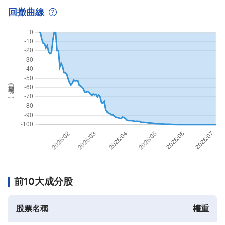
回撤曲線
回撤率(
%
)
前10大成分股
股票名稱
權重