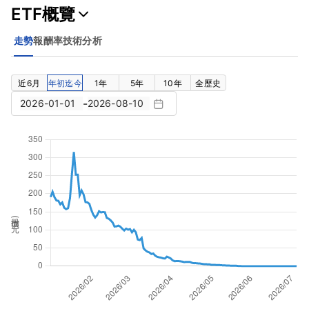
ETF概覽
走勢
報酬率
技術分析
近6月
年初迄今
1年
5年
10年
全歷史
-
股價(元)