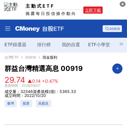
主動式ETF
立即下載
揭露每日投信操作動向
00919
ETF篩選器
排行榜
我的自選
ETF小學堂
台灣ETF
00919
現金股利
群益台灣精選高息
00919
29.74
▲0.14
+0.47%
更新時間：2026/08/07
成交量：32346
資產規模(億)：5365.33
成立時間：2022/10/20
臺灣
股票
高股息