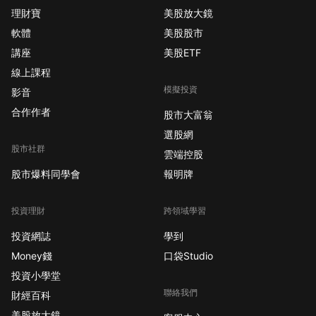
理財寶
美股放大鏡
軟體
美股股市
講座
美股ETF
線上課程
模擬投資
影音
合作作者
股市大富翁
選股網
股市社群
雲端控股
股市爆料同學會
報明牌
投資理財
跨領域學習
投資網誌
學到
Money錢
口袋Studio
投資小學堂
聯絡我們
財經百科
美股放大鏡