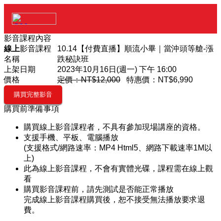
影音課程內容
線上
影音課程
10.14【付費直播】順流小畢｜當沖頭等艙-漲
名稱
跌秘訣班
上架日期
2023年10月16日(週一) 下午 16:00
價格
定價：NT$12,000
特惠價：
NT$6,990
購買前準備事項
購買線上影音課程者，不具有參加現場講座的資格。
支援手機、平板、電腦播放
(支援格式/網路速率：MP4 Html5、網路下載速率1M以
上)
此為線上影音課程，不會有實體光碟，課程需在線上觀
看
購買影音課程前，請先測試是否能正常播放
完成線上影音課程購買後，恕不接受無法播放要求退
費。