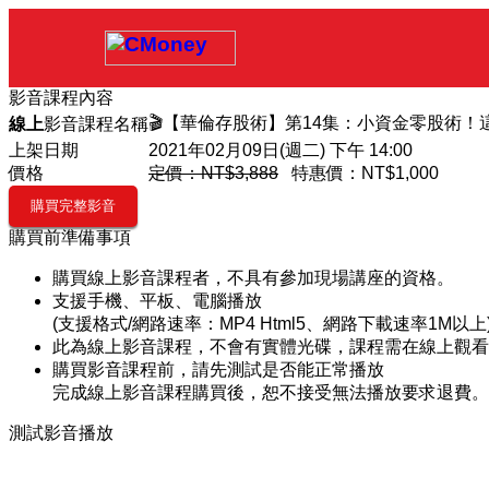
影音課程內容
🎬【華倫存股術】第14集：小資金零股術！
線上
影音課程名稱
上架日期
2021年02月09日(週二) 下午 14:00
價格
定價：NT$3,888
特惠價：
NT$1,000
購買前準備事項
購買線上影音課程者，不具有參加現場講座的資格。
支援手機、平板、電腦播放
(支援格式/網路速率：MP4 Html5、網路下載速率1M以上
此為線上影音課程，不會有實體光碟，課程需在線上觀看
購買影音課程前，請先測試是否能正常播放
完成線上影音課程購買後，恕不接受無法播放要求退費。
測試影音播放