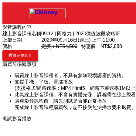
影音課程內容
線上
影音課程名稱
09.12 | 阿格力 | 2020價值波段攻略班
上架日期
2020年09月16日(週三) 上午 11:00
價格
定價：NT$4,500
特惠價：
NT$2,888
購買前準備事項
購買線上影音課程者，不具有參加現場講座的資格。
支援手機、平板、電腦播放
(支援格式/網路速率：MP4 Html5、網路下載速率1M以上
此為線上影音課程，不會有實體光碟，課程需在線上觀看
購買影音課程前，請先測試是否能正常播放
完成線上影音課程購買後，恕不接受無法播放要求退費。
測試影音播放