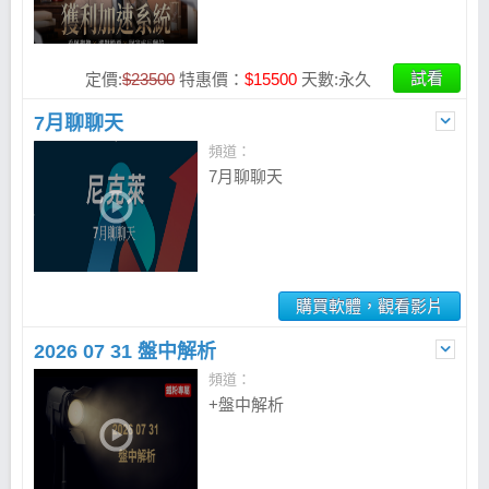
年更創造 213% 報酬率。這次他首
次公開加速獲利系統，帶你用五大
總經指標提前布局、三層漏斗篩出
試看
定價:
$23500
特惠價：
$15500
天數:永久
潛力飆股，再搭配 AI 投資檢核工
具，30 分鐘建立個人投資策略。
7月聊聊天
用系統取代猜測、用紀律放大獲
頻道：
利，把市場波動變成資產加速成長
7月聊聊天
的機會！
購買軟體，觀看影片
2026 07 31 盤中解析
頻道：
+盤中解析