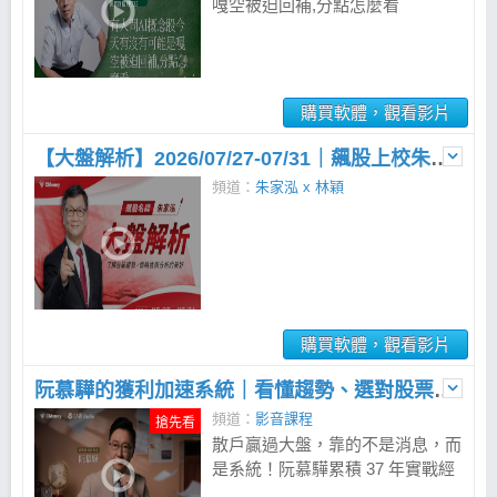
嘎空被迫回補,分點怎麼看
購買軟體，觀看影片
【大盤解析】2026/07/27-07/31｜飆股上校朱家泓
頻道：
朱家泓 x 林穎
購買軟體，觀看影片
阮慕驊的獲利加速系統｜看懂趨勢、選對股票、財富成長翻倍
頻道：
影音課程
搶先看
散戶贏過大盤，靠的不是消息，而
是系統！阮慕驊累積 37 年實戰經
驗，歷經 9 次股災仍穩健獲利，今