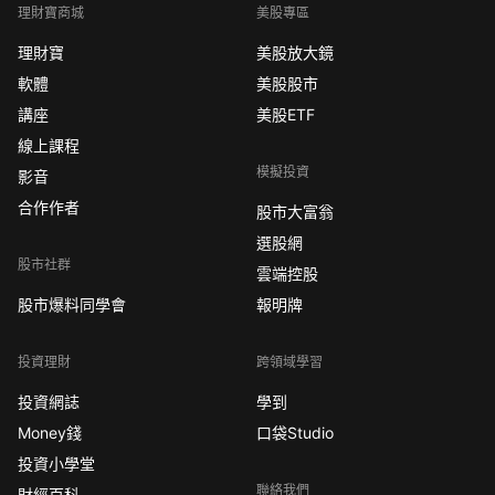
理財寶商城
美股專區
理財寶
美股放大鏡
軟體
美股股市
講座
美股ETF
線上課程
模擬投資
影音
合作作者
股市大富翁
選股網
股市社群
雲端控股
股市爆料同學會
報明牌
投資理財
跨領域學習
投資網誌
學到
Money錢
口袋Studio
投資小學堂
聯絡我們
財經百科