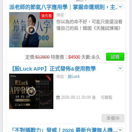
派老師的節氣八字應用學｜掌握命運規則，主導人生選擇
頻道：
搶先看
你以為的命不好，可能只是還沒看
懂自己的局！韓國《天機試煉場》
四柱八字命理師代表 - 派老師，首
次公開節目勝出的「節氣八字判讀
法」，從 24 節氣看懂性格底色，
用 4 步驟找出天賦與發力位置，掌
試看
定價:
$12800
特惠價：
$4500
天數:永久
握 3 次關鍵大運，搭配 5 大補運
法與專屬 APP，把命盤變成每天
【股Luck APP】正式發佈&使用教學
都用得上的人生策略工具。不是認
頻道：
股Luck
命，而是懂局、破局、設計自己的
運！
2026.08.11 20:00 後
可觀看
準備中
「不對稱戰力」發威！2026 最新台灣無人機概念股全解析