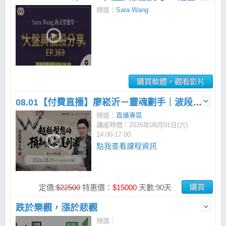
頻道：
Sara Wang
購買軟體，觀看影片
08.01【付費直播】廖崧沂－靈魂劃手｜波段戰略系統：超越型態的「預知未來」獲利法
頻道：
直播專區
講座時間：2026年08月01日(六)
14:00-17:00
點我查看課程資訊
購買
定價:
$22500
特惠價：
$15000
天數:90天
跌於樂觀，漲於悲觀
頻道：