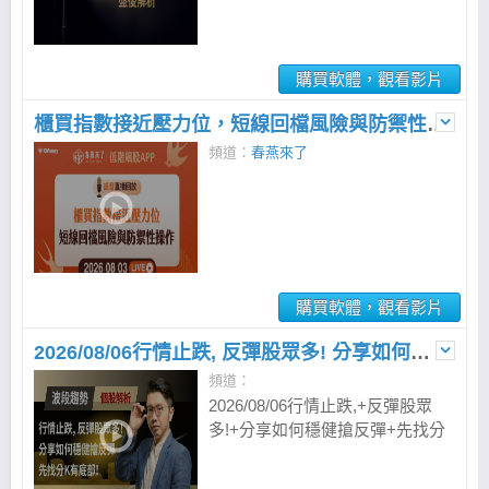
購買軟體，觀看影片
櫃買指數接近壓力位，短線回檔風險與防禦性操作 | 2026.08.03
頻道：
春燕來了
購買軟體，觀看影片
2026/08/06行情止跌, 反彈股眾多! 分享如何穩健搶反彈 先找分K有底部
頻道：
2026/08/06行情止跌,+反彈股眾
多!+分享如何穩健搶反彈+先找分
K有底部