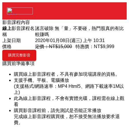
影音課程內容
線上
影音課程名
謠言破除 無「量」不要碰，熱門股真的有比
稱
較賺嗎
上架日期
2020年01月08日(週三) 上午 10:31
價格
定價：NT$15,000
特惠價：
NT$9,999
購買前準備事項
購買線上影音課程者，不具有參加現場講座的資格。
支援手機、平板、電腦播放
(支援格式/網路速率：MP4 Html5、網路下載速率1M以
上)
此為線上影音課程，不會有實體光碟，課程需在線上觀
看
購買影音課程前，請先測試是否能正常播放
完成線上影音課程購買後，恕不接受無法播放要求退
費。